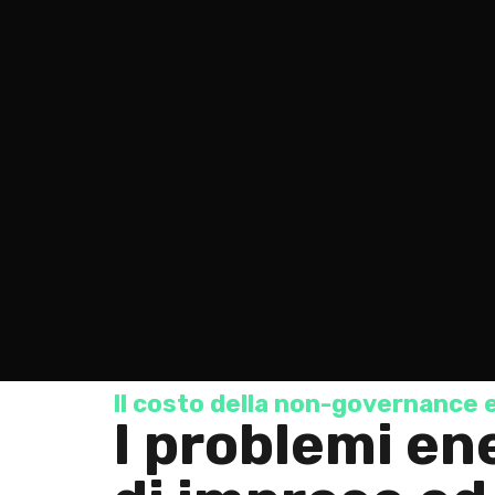
Il costo della non-governance 
I problemi en